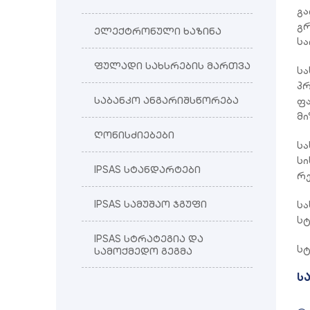
გა
გრ
ელექტრონული ხაზინა
სა
ფულადი სახსრების მართვა
სა
პრ
საბანკო ანგარიშსწორება
ფა
მი
ღონისძიებები
სა
სი
IPSAS სტანდარტები
რე
IPSAS სამუშაო ჯგუფი
სა
სტ
IPSAS სტრატეგია და
სტ
სამოქმედო გეგმა
ს