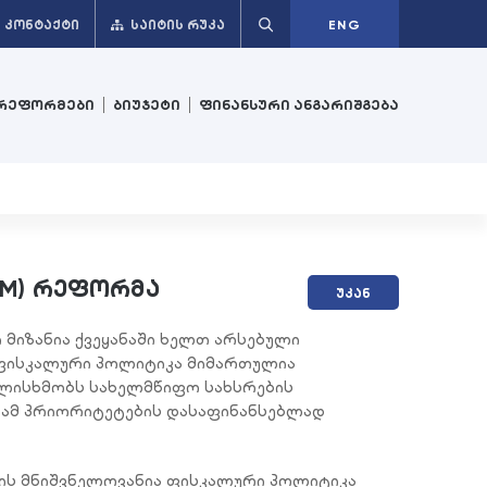
ᲙᲝᲜᲢᲐᲥᲢᲘ
ᲡᲐᲘᲢᲘᲡ ᲠᲣᲙᲐ
ENG
რეფორმები
ბიუჯეტი
ფინანსური ანგარიშგება
FM) რეფორმა
უკან
მიზანია ქვეყანაში ხელთ არსებული
დ ფისკალური პოლიტიკა მიმართულია
ულისხმობს სახელმწიფო სახსრების
 ამ პრიორიტეტების დასაფინანსებლად
ის მნიშვნელოვანია ფისკალური პოლიტიკა